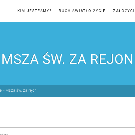
KIM JESTEŚMY?
RUCH ŚWIATŁO-ŻYCIE
ZAŁOŻYCI
MSZA ŚW. ZA REJON
e
>
Msza św. za rejon