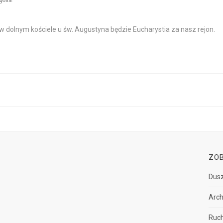
gólne
w dolnym kościele u św. Augustyna będzie Eucharystia za nasz rejon.
ZO
Dusz
Arch
Ruch