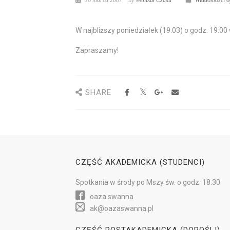
16 marca 2007
by
Wehikuł Czasu
Wiadomości o
W najbliższy
poniedziałek
(19.03)
o godz. 19:00
Zapraszamy!
SHARE
CZĘŚĆ AKADEMICKA (STUDENCI)
Spotkania w
środy
po Mszy św.
o godz. 18:30
oaza.swanna
ak@oazaswanna.pl