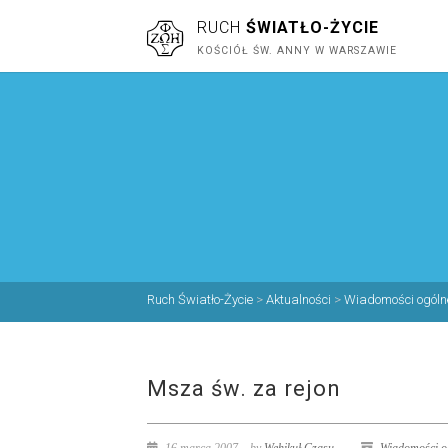
RUCH
ŚWIATŁO-ŻYCIE
KOŚCIÓŁ ŚW. ANNY W WARSZAWIE
Ruch Światło-Życie
>
Aktualności
>
Wiadomości ogóln
Msza św. za rejon