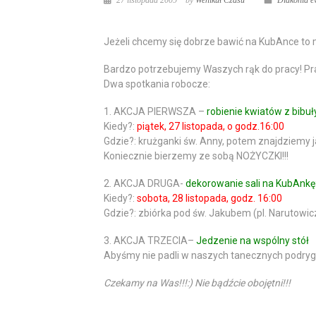
27 listopada 2009
by
Wehikuł Czasu
Diakonia e
Jeżeli chcemy się dobrze bawić na KubAnce to 
Bardzo potrzebujemy Waszych rąk do pracy! Pra
Dwa spotkania robocze:
1. AKCJA PIERWSZA
–
robienie kwiatów z bibuł
Kiedy?:
piątek, 27 listopada, o godz.16:00
Gdzie?: krużganki św. Anny, potem znajdziemy j
Koniecznie bierzemy ze sobą
NOŻYCZKI
!!!
2. AKCJA DRUGA-
dekorowanie sali na KubAnkę
Kiedy?:
sobota, 28 listopada, godz. 16:00
Gdzie?: zbiórka pod św. Jakubem (pl. Narutowic
3. AKCJA TRZECIA
–
Jedzenie na wspólny stół
Abyśmy nie padli w naszych tanecznych podryga
Czekamy na Was!!!:) Nie bądźcie obojętni!!!