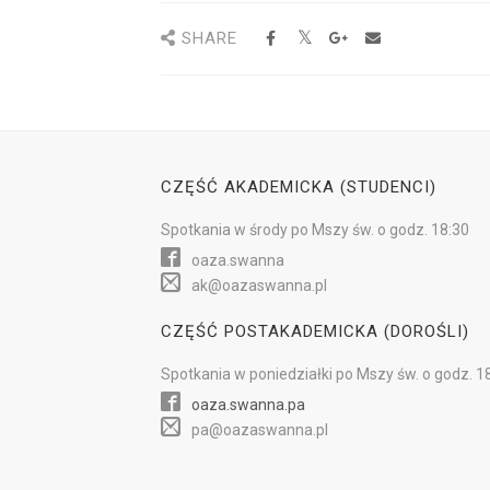
SHARE
CZĘŚĆ AKADEMICKA (STUDENCI)
Spotkania w
środy
po Mszy św.
o godz. 18:30
oaza.swanna
ak@oazaswanna.pl
CZĘŚĆ POSTAKADEMICKA (DOROŚLI)
Spotkania w
poniedziałki
po Mszy św.
o godz. 1
oaza.swanna.pa
pa@oazaswanna.pl