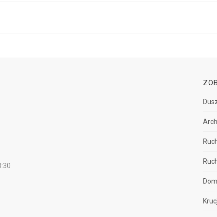
ZO
Dusz
Arch
Ruch
Ruch
8:30
Dom
Kruc