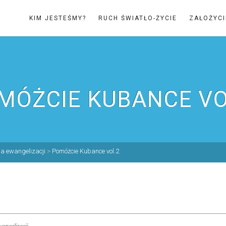
KIM JESTEŚMY?
RUCH ŚWIATŁO-ŻYCIE
ZAŁOŻYCI
MÓŻCIE KUBANCE VO
ia ewangelizacji
>
Pomóżcie Kubance vol.2