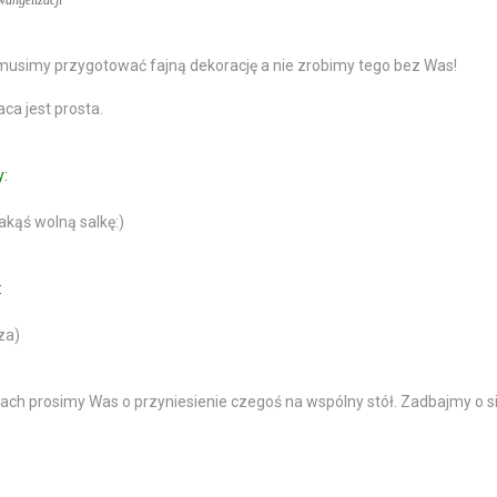
wangelizacji
musimy przygotować fajną dekorację a nie zrobimy tego bez Was!
ca jest prosta.
y:
akąś wolną salkę:)
:
za)
ch prosimy Was o przyniesienie czegoś na wspólny stół. Zadbajmy o si