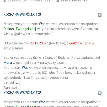
19 grudnia 2009
by
Wehikuł Czasu
Diakonia ewangelizacji
KOCHANA WSPÓLNOTO!
Niniejszym zapraszam
Was
wszystkich serdecznie na spotkanie
Diakonii Ewangelizacji
w tym roku kalendarzowym. Szansa jest
więc wyjątkowo niepowtarzalna:)
Odbędzie się ono
20.12.2009r
. (Niedziela),
o godzinie 12:00
w
świętej Annie.
Zabierzcie ze sobą
Biblie
i
różańce:)
Będziemy przyglądać się roli
Maryi
w ewangelizacji – najwyższy czas:)
Zapraszam
Was
wszystkich serdecznie – razem będziemy
budować się w wierze, by IŚĆ i głosić bez lęku, bo
ku Wolności
wyswobodził Nas Chrystus!
Do zobaczenia!
z modlitwą
Agnieszka
KOCHANA WSPÓLNOTO!
Niniejszym zapraszam
Was
wszystkich serdecznie na spotkanie