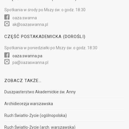
Spotkania w
środy
po Mszy św.
o godz. 18:30
oaza.swanna
ak@oazaswanna.pl
CZĘŚĆ POSTAKADEMICKA (DOROŚLI)
Spotkania w
poniedziałki
po Mszy św.
o godz. 18:30
oaza.swanna.pa
pa@oazaswanna.pl
ZOBACZ TAKŻE…
Duszpasterstwo Akademickie św. Anny
Archidiecezja warszawska
Ruch Światło-Życie (ogólnopolska)
Ruch Światło-Życie (arch. warszawska)