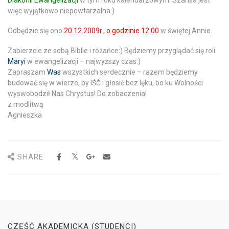
Diakonii Ewangelizacji
w tym roku kalendarzowym. Szansa jest
więc wyjątkowo niepowtarzalna:)
Odbędzie się ono
20.12.2009r
.,
o godzinie 12:00
w świętej Annie.
Zabierzcie ze sobą
Biblie
i
różańce:)
Będziemy przyglądać się roli
Maryi
w ewangelizacji – najwyższy czas:)
Zapraszam
Was
wszystkich serdecznie – razem będziemy
budować się w wierze, by IŚĆ i głosić bez lęku, bo
ku Wolności
wyswobodził Nas Chrystus!
Do zobaczenia!
z modlitwą
Agnieszka
SHARE
CZĘŚĆ AKADEMICKA (STUDENCI)