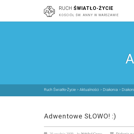
RUCH
ŚWIATŁO-ŻYCIE
KOŚCIÓŁ ŚW. ANNY W WARSZAWIE
A
Ruch Światło-Życie
>
Aktualności
>
Diakonia
>
Diakon
Adwentowe SŁOWO! :)