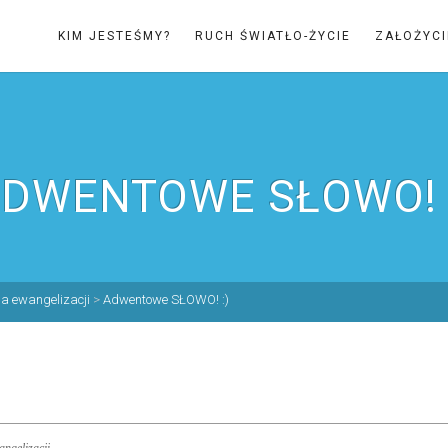
KIM JESTEŚMY?
RUCH ŚWIATŁO-ŻYCIE
ZAŁOŻYCI
DWENTOWE SŁOWO! 
ia ewangelizacji
>
Adwentowe SŁOWO! :)