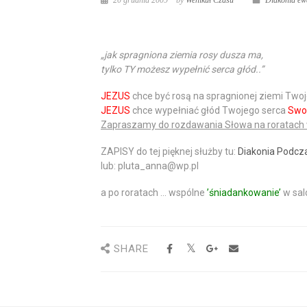
20 grudnia 2009
by
Wehikuł Czasu
Diakonia ewa
„jak spragniona ziemia rosy dusza ma,
tylko TY możesz wypełnić serca głód..”
JEZUS
chce być rosą na spragnionej ziemi
Twoj
JEZUS
chce wypełniać głód
Twojego
serca
Swo
Zapraszamy do rozdawania
Słowa
na roratach
ZAPISY
do tej pięknej służby tu:
Diakonia Podcz
lub: pluta_anna@wp.pl
a po roratach … wspólne
’śniadankowanie’
w sal
SHARE