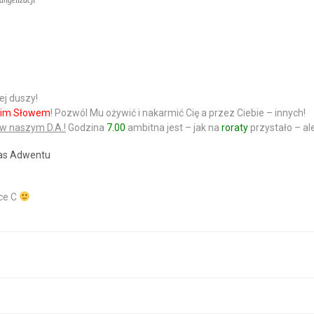
ngelizacji
ej
duszy!
im Słowem
!
Pozwól Mu ożywić i nakarmić Cię a przez Ciebie – innych!
 w naszym D.A.!
Godzina
7.00
ambitna jest – jak na
roraty
przystało – al
as Adwentu
ce C