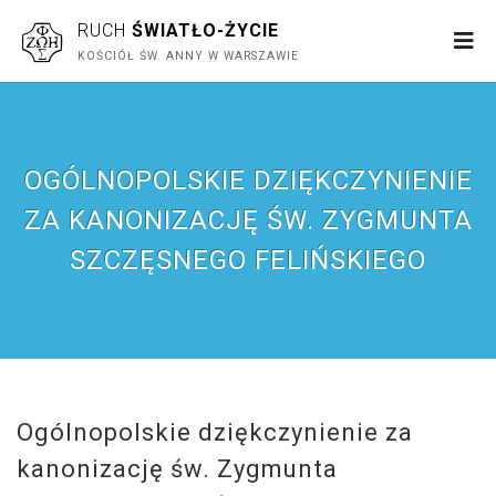
RUCH
ŚWIATŁO-ŻYCIE
KOŚCIÓŁ ŚW. ANNY W WARSZAWIE
OGÓLNOPOLSKIE DZIĘKCZYNIENIE
ZA KANONIZACJĘ ŚW. ZYGMUNTA
SZCZĘSNEGO FELIŃSKIEGO
Ogólnopolskie dziękczynienie za
kanonizację św. Zygmunta