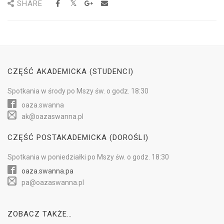
SHARE
CZĘŚĆ AKADEMICKA (STUDENCI)
Spotkania w
środy
po Mszy św.
o godz. 18:30
oaza.swanna
ak@oazaswanna.pl
CZĘŚĆ POSTAKADEMICKA (DOROŚLI)
Spotkania w
poniedziałki
po Mszy św.
o godz. 18:30
oaza.swanna.pa
pa@oazaswanna.pl
ZOBACZ TAKŻE…