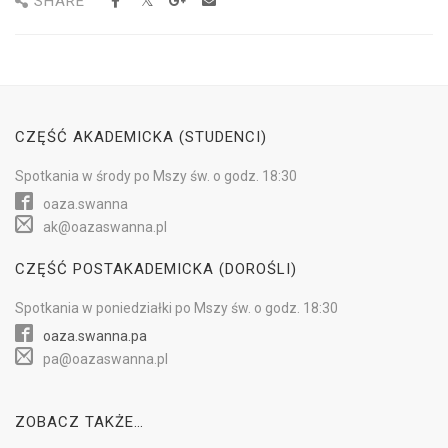
SHARE
CZĘŚĆ AKADEMICKA (STUDENCI)
Spotkania w
środy
po Mszy św.
o godz. 18:30
oaza.swanna
ak@oazaswanna.pl
CZĘŚĆ POSTAKADEMICKA (DOROŚLI)
Spotkania w
poniedziałki
po Mszy św.
o godz. 18:30
oaza.swanna.pa
pa@oazaswanna.pl
ZOBACZ TAKŻE…