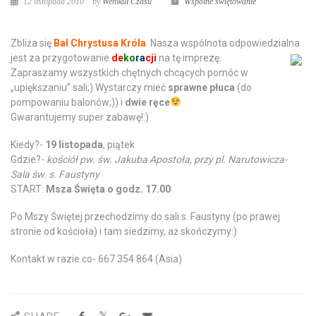
12 listopada 2010
by
Wehikuł Czasu
Wspólne świętowanie
Zbliża się
Bal Chrystusa Króla
. Nasza wspólnota odpowiedzialna
jest za
przygotowanie
de
ko
ra
cji
na tę imprezę.
Zapraszamy wszystkich chętnych chcących pomóc w
„upiększaniu” sali;) Wystarczy mieć
sprawne płuca
(do
pompowaniu balonów;)) i
dwie ręce
Gwarantujemy super zabawę!:)
Kiedy?-
19 listopada
, piątek
Gdzie?-
kościół pw. św. Jakuba Apostoła, przy pl. Narutowicza-
Sala św. s. Faustyny
START:
Msza Święta o godz. 17.00
Po Mszy Świętej przechodzimy do sali s. Faustyny (po prawej
stronie od kościoła) i tam siedzimy, aż skończymy:)
Kontakt w razie co- 667 354 864 (Asia)