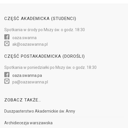
CZĘŚĆ AKADEMICKA (STUDENCI)
Spotkania w
środy
po Mszy św.
o godz. 18:30
oaza.swanna
ak@oazaswanna.pl
CZĘŚĆ POSTAKADEMICKA (DOROŚLI)
Spotkania w
poniedziałki
po Mszy św.
o godz. 18:30
oaza.swanna.pa
pa@oazaswanna.pl
ZOBACZ TAKŻE…
Duszpasterstwo Akademickie św. Anny
Archidiecezja warszawska