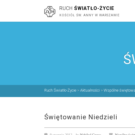
RUCH
ŚWIATŁO-ŻYCIE
KOŚCIÓŁ ŚW. ANNY W WARSZAWIE
Ś
Ruch Światło-Życie
>
Aktualności
>
Wspólne świętowa
Świętowanie Niedzieli