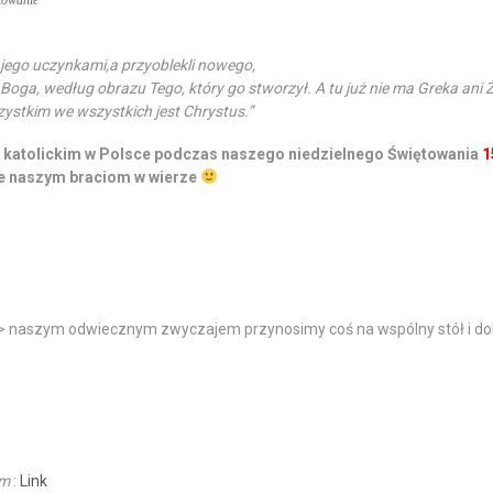
towanie
 jego uczynkami,a przyoblekli nowego,
oga, według obrazu Tego, który go stworzył. A tu już nie ma Greka ani Ż
zystkim we wszystkich jest Chrystus.”
e katolickim w Polsce podczas naszego niedzielnego Świętowania
1
że naszym braciom w wierze
=> naszym odwiecznym zwyczajem przynosimy coś na wspólny stół i 
em
:
Link