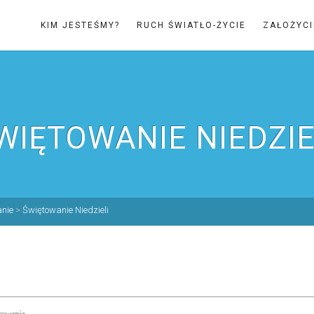
KIM JESTEŚMY?
RUCH ŚWIATŁO-ŻYCIE
ZAŁOŻYCI
WIĘTOWANIE NIEDZIE
nie
>
Świętowanie Niedzieli