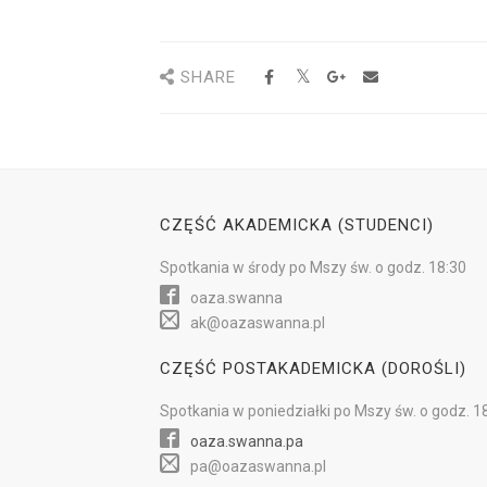
SHARE
CZĘŚĆ AKADEMICKA (STUDENCI)
Spotkania w
środy
po Mszy św.
o godz. 18:30
oaza.swanna
ak@oazaswanna.pl
CZĘŚĆ POSTAKADEMICKA (DOROŚLI)
Spotkania w
poniedziałki
po Mszy św.
o godz. 1
oaza.swanna.pa
pa@oazaswanna.pl