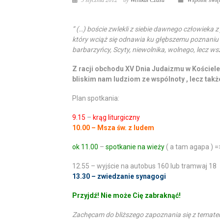
9 stycznia 2012
by
Wehikuł Czasu
Wspólne świę
” (…)
boście zwlekli z siebie dawnego człowieka z
który wciąż się odnawia ku głębszemu poznaniu B
barbarzyńcy, Scyty, niewolnika, wolnego, lecz ws
Z racji obchodu XV Dnia Judaizmu w Kościel
bliskim nam ludziom ze wspólnoty , lecz tak
Plan spotkania:
9.15
–
krąg liturgiczny
10.00 – Msza św. z ludem
ok 11.00
–
spotkanie na wieży
( a tam agapa ) 
12.55 – wyjście na autobus 160 lub tramwaj 18
13.30 – zwiedzanie synagogi
Przyjdź! Nie może Cię zabraknąć!
Zachęcam do bliższego zapoznania się z temat