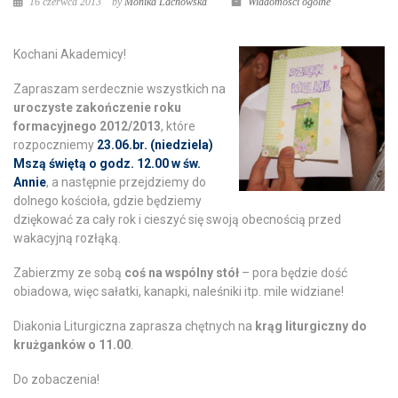
16 czerwca 2013
by
Monika Lachowska
Wiadomości ogólne
Kochani Akademicy!
Zapraszam serdecznie wszystkich na
uroczyste zakończenie roku
formacyjnego 2012/2013
, które
rozpoczniemy
23.06.br. (niedziela)
Mszą świętą o godz. 12.00 w św.
Annie
, a następnie przejdziemy do
dolnego kościoła, gdzie będziemy
dziękować za cały rok i cieszyć się swoją obecnością przed
wakacyjną rozłąką.
Zabierzmy ze sobą
coś na wspólny stół
– pora będzie dość
obiadowa, więc sałatki, kanapki, naleśniki itp. mile widziane!
Diakonia Liturgiczna zaprasza chętnych na
krąg liturgiczny do
krużganków o 11.00
.
Do zobaczenia!