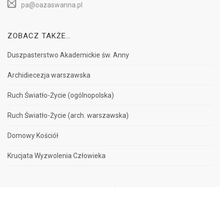
pa@oazaswanna.pl
ZOBACZ TAKŻE…
Duszpasterstwo Akademickie św. Anny
Archidiecezja warszawska
Ruch Światło-Życie (ogólnopolska)
Ruch Światło-Życie (arch. warszawska)
Domowy Kościół
Krucjata Wyzwolenia Człowieka
© Wszelkie prawa zastrzeżone - Ruch Światło-Życie przy DA św. Anny w
Warszawie.
PRINT YOUR
TICKETS