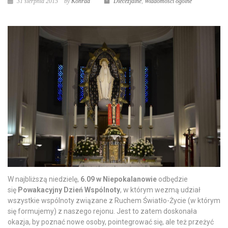
31 sierpnia 2015
by
Konrad
Diecezjalne
,
Wiadomości ogólne
W najbliższą niedzielę,
6.09 w Niepokalanowie
odbędzie
się
Powakacyjny Dzień Wspólnoty
, w którym wezmą udział
wszystkie wspólnoty związane z Ruchem Światło-Życie (w którym
się formujemy) z naszego rejonu. Jest to zatem doskonała
okazja, by poznać nowe osoby, pointegrować się, ale też przeżyć