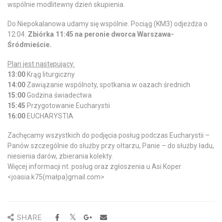
wspólnie modlitewny dzień skupienia.
Do Niepokalanowa udamy się wspólnie. Pociąg (KM3) odjeżdża o
12:04.
Zbiórka 11:45 na peronie dworca Warszawa-
Śródmieście.
Plan jest następujący:
13:00
Krąg liturgiczny
14:00
Zawiązanie wspólnoty, spotkania w oazach średnich
15:00
Godzina świadectwa
15:45
Przygotowanie Eucharystii
16:00
EUCHARYSTIA
Zachęcamy wszystkich do podjęcia posług podczas Eucharystii –
Panów szczególnie do służby przy ołtarzu, Panie – do służby ładu,
niesienia darów, zbierania kolekty.
Więcej informacji nt. posług oraz zgłoszenia u Asi Koper
<
joasia.k75(małpa)gmail.com>
SHARE