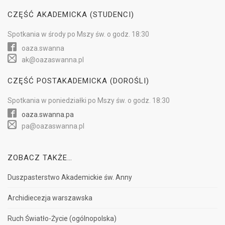
CZĘŚĆ AKADEMICKA (STUDENCI)
Spotkania w
środy
po Mszy św.
o godz. 18:30
oaza.swanna
ak@oazaswanna.pl
CZĘŚĆ POSTAKADEMICKA (DOROŚLI)
Spotkania w
poniedziałki
po Mszy św.
o godz. 18:30
oaza.swanna.pa
pa@oazaswanna.pl
ZOBACZ TAKŻE…
Duszpasterstwo Akademickie św. Anny
Archidiecezja warszawska
Ruch Światło-Życie (ogólnopolska)