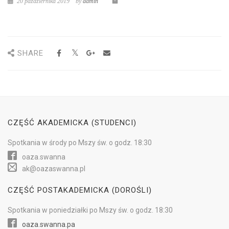
20 października 2019
by
admin
SHARE
CZĘŚĆ AKADEMICKA (STUDENCI)
Spotkania w
środy
po Mszy św.
o godz. 18:30
oaza.swanna
ak@oazaswanna.pl
CZĘŚĆ POSTAKADEMICKA (DOROŚLI)
Spotkania w
poniedziałki
po Mszy św.
o godz. 18:30
oaza.swanna.pa