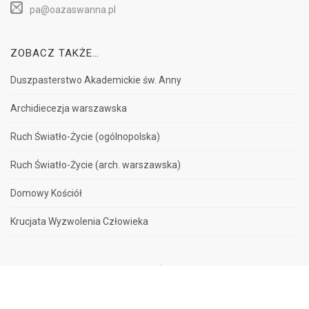
pa@oazaswanna.pl
ZOBACZ TAKŻE…
Duszpasterstwo Akademickie św. Anny
Archidiecezja warszawska
Ruch Światło-Życie (ogólnopolska)
Ruch Światło-Życie (arch. warszawska)
Domowy Kościół
Krucjata Wyzwolenia Człowieka
© Wszelkie prawa zastrzeżone - Ruch Światło-Życie przy DA św. Anny w
Warszawie.
PRINT YOUR
TICKETS