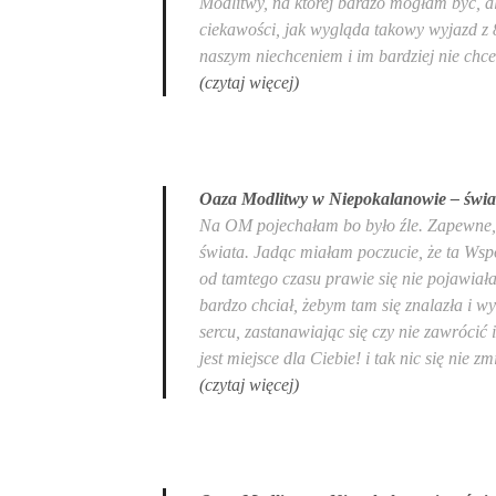
Modlitwy, na której bardzo mogłam być, al
ciekawości, jak wygląda takowy wyjazd z 
naszym niechceniem i im bardziej nie ch
(czytaj więcej)
Oaza Modlitwy w Niepokalanowie – świa
Na OM pojechałam bo było źle. Zapewne, g
świata. Jadąc miałam poczucie, że ta Wspó
od tamtego czasu prawie się nie pojawiała
bardzo chciał, żebym tam się znalazła i w
sercu, zastanawiając się czy nie zawrócić i
jest miejsce dla Ciebie! i tak nic się nie 
(czytaj więcej)