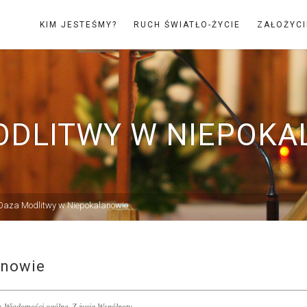
KIM JESTEŚMY?
RUCH ŚWIATŁO-ŻYCIE
ZAŁOŻYCI
ODLITWY W NIEPOKA
Oaza Modlitwy w Niepokalanowie
anowie