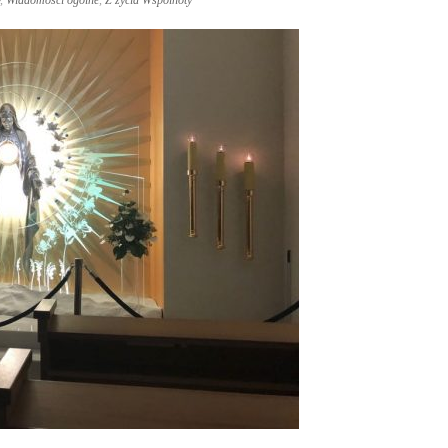
,
Wiadomości ogólne
,
Z życia Wspólnoty