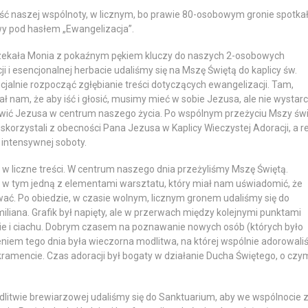
ć naszej wspólnoty, w licznym, bo prawie 80-osobowym gronie spotkał
y pod hasłem „Ewangelizacja”.
czekała Monia z pokaźnym pękiem kluczy do naszych 2-osobowych
i i esencjonalnej herbacie udaliśmy się na Mszę Świętą do kaplicy św.
alnie rozpocząć zgłębianie treści dotyczących ewangelizacji. Tam,
ał nam, że aby iść i głosić, musimy mieć w sobie Jezusa, ale nie wystar
awić Jezusa w centrum naszego życia. Po wspólnym przeżyciu Mszy świ
 skorzystali z obecności Pana Jezusa w Kaplicy Wieczystej Adoracji, a r
 intensywnej soboty.
ał w liczne treści. W centrum naszego dnia przeżyliśmy Mszę Świętą.
 w tym jedną z elementami warsztatu, który miał nam uświadomić, że
ować. Po obiedzie, w czasie wolnym, licznym gronem udaliśmy się do
liana. Grafik był napięty, ale w przerwach między kolejnymi punktami
ie i ciachu. Dobrym czasem na poznawanie nowych osób (których było
eniem tego dnia była wieczorna modlitwa, na której wspólnie adorowali
amencie. Czas adoracji był bogaty w działanie Ducha Świętego, o czy
dlitwie brewiarzowej udaliśmy się do Sanktuarium, aby we wspólnocie 