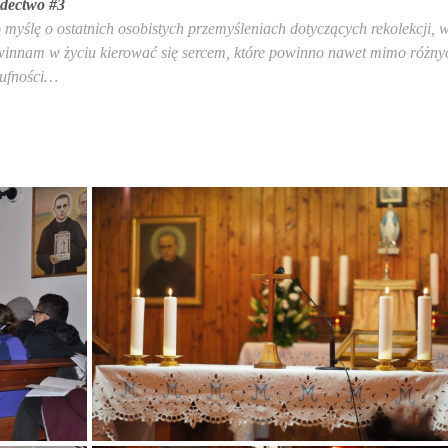
dectwo #3
myślę o ostatnich osobistych przemyśleniach dotyczących rekolekcji, 
winnam w życiu kierować się sercem, które powinno nawet mimo różny
i ufności…