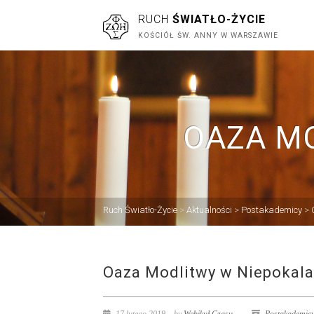
RUCH
ŚWIATŁO-ŻYCIE
KOŚCIÓŁ ŚW. ANNY W WARSZAWIE
OAZA M
Ruch Światło-Życie
>
Aktualności
>
Postakademicy
>
Oaza Modlitwy w Niepokal