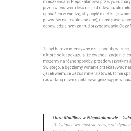
mieszkańcami Niepokalanowa przeżyć Eucharystię
przeciwieństwem lęku nie jest odwaga, ale miłość
uposażeni w wiedzę, aby pójść dzielić się swo
powodów nie trwała godzinę), a następnie w na
odpowiedzialnym za trud przygotowania Oazy M
To był bardzo intensywny czas, bogaty w treśc
a które od lat pokazują, że ewangelizacja nie jes
możemy na różne sposoby, przede wszystkim ś
Świętego, a będziemy wstanie przekazywać nasz
„jeżeli wiem, że Jezus mnie uratował, to nie s
i powstaną nowe dzieła ewangelizacyjne w nasz
Oaza Modlitwy w Niepokalanowie – świa
To świadectwo musi się zacząć od słynnego