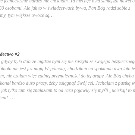
e jednocześnie bardzo nie chciałam. Ta niechęć była silniejsza nawet 
80 osobami. Ale jak to w świadectwach bywa, Pan Bóg radzi sobie z
cemy, tym większe owoce są…
dectwo #2
dyby było dobrze nigdzie bym się nie ruszyła ze swojego bezpieczneg
lnota nie jest już moją Wspólnotą; chodziłam na spotkania dwa lata t
m, nie czułam więc żadnej przynależności do tej grupy. Ale Bóg chyba
ykonał bardzo dużo pracy, żeby osiągnąć Swój cel. Jechałam z pustką w
 jak tylko tam się znalazłam to od razu pojawiły się myśli „uciekaj! to n
zmieni!”…