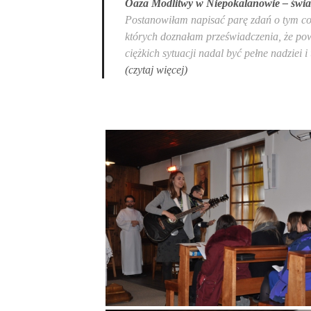
Oaza Modlitwy w Niepokalanowie – świa
Postanowiłam napisać parę zdań o tym co 
których doznałam przeświadczenia, że po
ciężkich sytuacji nadal być pełne nadziei 
(czytaj więcej)