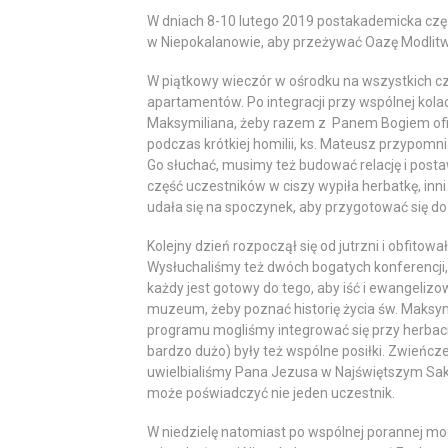
W dniach 8-10 lutego 2019 postakademicka częś
w Niepokalanowie, aby przeżywać Oazę Modlitw
W piątkowy wieczór w ośrodku na wszystkich 
apartamentów. Po integracji przy wspólnej kolacj
Maksymiliana, żeby razem z Panem Bogiem oficj
podczas krótkiej homilii, ks. Mateusz przypomni
Go słuchać, musimy też budować relację i post
część uczestników w ciszy wypiła herbatkę, inni
udała się na spoczynek, aby przygotować się do
Kolejny dzień rozpoczął się od jutrzni i obfitow
Wysłuchaliśmy też dwóch bogatych konferencji,
każdy jest gotowy do tego, aby iść i ewangeliz
muzeum, żeby poznać historię życia św. Maksymi
programu mogliśmy integrować się przy herbac
bardzo dużo) były też wspólne posiłki. Zwieńcz
uwielbialiśmy Pana Jezusa w Najświętszym Sakr
może poświadczyć nie jeden uczestnik.
W niedzielę natomiast po wspólnej porannej mo