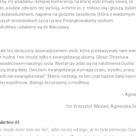
. Po śniadaniu i kolejnej konferencji, na której wybrzmiały słowa, że
, a ludzie odważni też się boją, a mimo to, z miłości idą i głoszą, byliś
im doświadczeniem, najpierw na godzinie świadectw (która z wiadomych
szych środowiskach życia i pracy. Podziękowaliśmy osobom
odlitwy i udaliśmy się do Warszawy.
i, ale też okraszony doświadczeniem osób, które przekazywały nam wie
t trudna. I nie chodzi tylko o ewangelizację uliczną. Głosić Chrystusa
wiadectwem naszego życia. Wystarczy zdać się na natchnienia Ducha
ą wiarę dalej. Owszem, ewangelizacja wymaga czasu, wysiłku, pracy, 
posób nie ewangelizować”. Mamy nadzieję, że ten czas będzie dalej owo
ej wspólnocie, dlatego też prosimy o modlitwę.
~ Agni
fot. Krzysztof Wlezień, Agnieszka St
dectwo #1
 miało mnie tam nie być, albo raczej od tego, że to była pierwsza Oaz