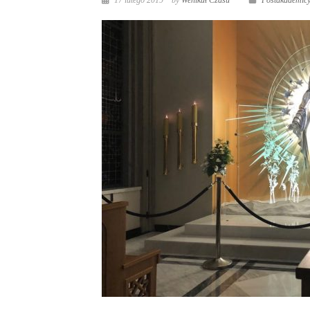
17 lutego 2019
by
Wehikuł Czasu
Postakademicy