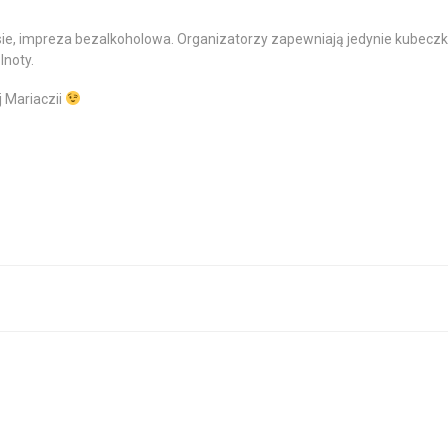
sie, impreza bezalkoholowa. Organizatorzy zapewniają jedynie kubeczki
lnoty.
 Mariaczii