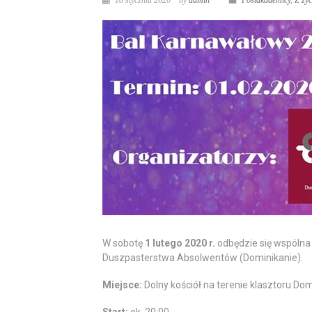
18 stycznia 2020
by
admin
Postakademicy
,
Z ży
W sobotę
1 lutego 2020 r.
odbędzie się wspólna
Duszpasterstwa Absolwentów (Dominikanie).
Miejsce:
Dolny kościół na terenie klasztoru Dom