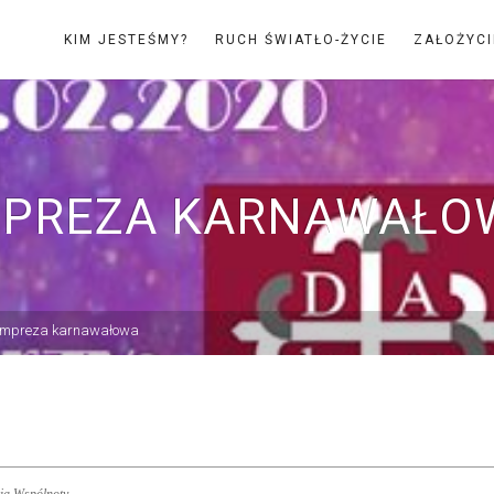
KIM JESTEŚMY?
RUCH ŚWIATŁO-ŻYCIE
ZAŁOŻYCI
MPREZA KARNAWAŁO
Impreza karnawałowa