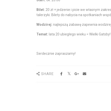
Start:
ok. 20:00
Bilet:
20 zł + jedzenie i picie we własnym zakre
talerzyki. Bilety do nabycia na spotkaniach wspó
Wodzirej:
najlepszą zabawę zapewnia wodzirej
Temat:
lata 20 ubiegłego wieku = Wielki Gatsby!
Serdecznie zapraszamy!
SHARE