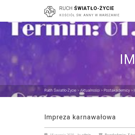
RUCH
ŚWIATŁO-ŻYCIE
KOŚCIÓŁ ŚW. ANNY W WARSZAWIE
I
Ruch Światło-Życie
>
Aktualności
>
Postakademicy
>
Impreza karnawałowa