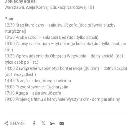
Dokładny adres:
Warszawa, Aleja Komisji Edukacji Narodowej 101
Plan:
12:30 Krąg liturgiczny – sala św. Józefa (dot. głównie służby
liturgicznej)
12:30 Próba scholi – sala Soli Deo (dot. tylko scholi)
13:00 Zapisy na Triduum – tył dolnego kościoła (dot. tylko osób po
II st.)
13:30 Wprowadzenie do Obrzędu Wezwania – dolny kościół (dot.
tylko osób po II st.)
14:00 Zawiązanie wspólnoty i konferencja (30 min) – dolny kościół
(dot. wszystkich)
14:45 Przejście do górnego kościoła
15:00 Przygotowanie i Eucharystia
17:10 Agapa – sala św. Józefa
19:00 Projekcja filmu o kardynale Wyszyńskim- dom parafialny
SHARE