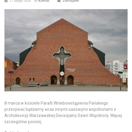
27 lutego 2020
by
Konrad
Diecezjalne
8 marca w kościele Parafii Wniebowstąpienia Pańskiego
przeżywać będziemy wraz innymi oazowymi wspólnotami z
Archidiecezji Warszawskiej Diecezjalny Dzień Wspólnoty. Więcej
szczegółów poniżej.