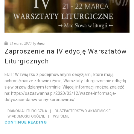
11 marca 2020
by
Anna
Zaproszenie na IV edycję Warsztatów
Liturgicznych
EDIT: W związku z podejmowanymi decyzjami, które mają
ochronić nasze zdrowie i życie, Warsztaty Liturgiczne nie odbędą
się w przewidzianym terminie. Więcej informacji można znaleźć
na: https://oazaswanna.pl/2020/03/12/wazne-informacje-
dotyczace-da-sw-anny-koronawirus/
DIAKONIA LITURGICZNA
|
DUSZPASTERSTWO AKADEMICKIE
|
WIADOMOŚCI OGÓLNE
|
WSPÓLNE
CONTINUE READING