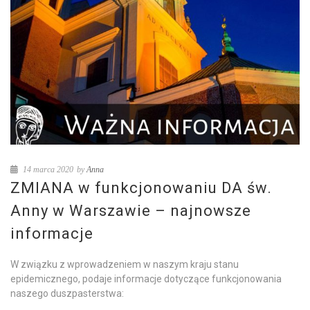
14 marca 2020
by
Anna
ZMIANA w funkcjonowaniu DA św.
Anny w Warszawie – najnowsze
informacje
W związku z wprowadzeniem w naszym kraju stanu
epidemicznego, podaje informacje dotyczące funkcjonowania
naszego duszpasterstwa: