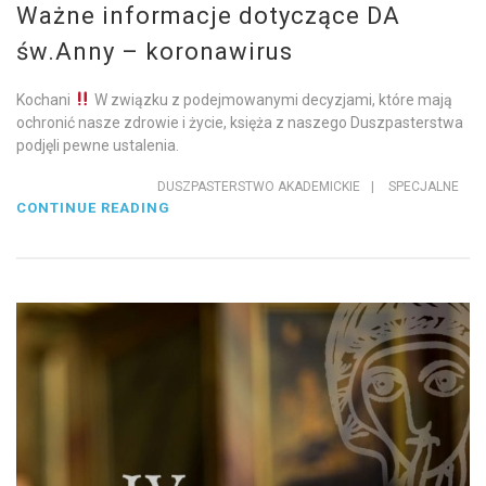
Ważne informacje dotyczące DA
św.Anny – koronawirus
Kochani
W związku z podejmowanymi decyzjami, które mają
ochronić nasze zdrowie i życie, księża z naszego Duszpasterstwa
podjęli pewne ustalenia.
DUSZPASTERSTWO AKADEMICKIE
|
SPECJALNE
CONTINUE READING