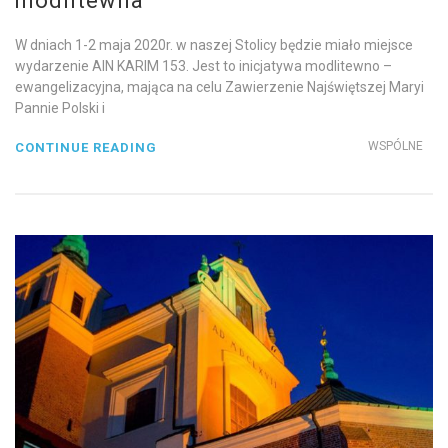
modlitewna
W dniach 1-2 maja 2020r. w naszej Stolicy będzie miało miejsce
wydarzenie AIN KARIM 153. Jest to inicjatywa modlitewno –
ewangelizacyjna, mająca na celu Zawierzenie Najświętszej Maryi
Pannie Polski i
WSPÓLNE
CONTINUE READING