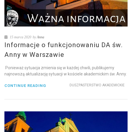
15 marca 2020
by
Anna
Informacje o funkcjonowaniu DA św.
Anny w Warszawie
Ponieważ sytuacja zmienia się w każdej chwili, publikujemy
najnowszą aktualizację sytuacji w kościele akademickim św. Anny.
DUSZPASTERSTWO AKADEMICKIE
CONTINUE READING