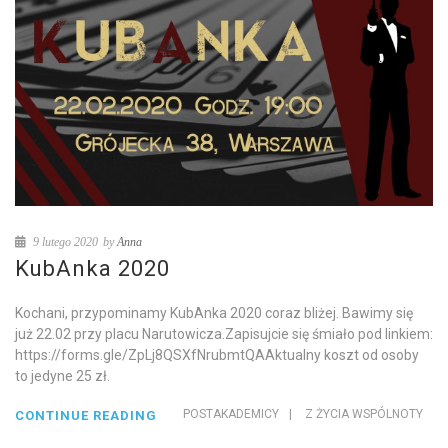
9 lutego 2020
by
Anna
KubAnka 2020
Kochani, przypominamy KubAnka 2020 coraz bliżej. Bawimy się
już 22.02 przy placu Narutowicza.Zapisujcie się śmiało pod linkiem:
https://forms.gle/ZpLj8QSXfNrubmtQAAktualny koszt od osoby
to jedyne 25 zł.
POSTAKADEMICY
|
Z ŻYCIA WSPÓLNOTY
CONTINUE READING