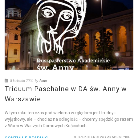
8 kwietnia 2020
by
Anna
Triduum Paschalne w DA św. Anny w
Warszawie
W tym roku ten czas pod wieloma względami jest trudny i
wyjątkowy, ale – chociaż na odległość – chcemy spędzić go razem
z Wami w Waszych Domowych Kościołach:
DUSZPASTERSTWO AKADEMICKIE
CONTINUE READING