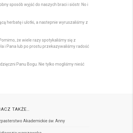
ny sposób wyjść do naszych braci i sióstr. No i
cą herbatę i ulotki, a nastepnie wyruszaliśmy z
omimo, że wiele razy spotykaliśmy się z
a i Pana lub po prostu przekazywaliśmy radość
zięczni Panu Bogu. Nie tylko mogliśmy nieść
BACZ TAKŻE…
pasterstwo Akademickie św. Anny