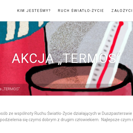
KIM JESTEŚMY?
RUCH ŚWIATŁO-ŻYCIE
ZAŁOŻYCI
AKCJA „TERMOS”
ja „TERMOS”
osób ze wspólnoty Ruchu Światło-Życie działających w Duszpasterswie
podzielenia się czymś dobrym z drugim człowiekiem. Najlepsze czym mogl