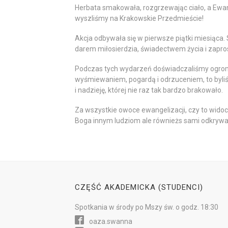
Herbata smakowała, rozgrzewając ciało, a Ewange
wyszliśmy na Krakowskie Przedmieście!
Akcja odbywała się w pierwsze piątki miesiąca. 
darem miłosierdzia, świadectwem życia i zapr
Podczas tych wydarzeń doświadczaliśmy ogromne
wyśmiewaniem, pogardą i odrzuceniem, to byli
i nadzieję, której nie raz tak bardzo brakowało.
Za wszystkie owoce ewangelizacji, czy to wido
Boga innym ludziom ale równieżs sami odkrywa
CZĘŚĆ AKADEMICKA (STUDENCI)
Spotkania w
środy
po Mszy św.
o godz. 18:30
oaza.swanna