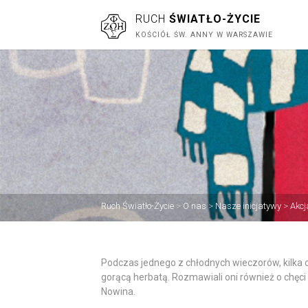
RUCH
ŚWIATŁO-ŻYCIE
KOŚCIÓŁ ŚW. ANNY W WARSZAWIE
Ruch Światło-Życie
>
O nas
>
Nasze inicjatywy
>
Akc
Podczas jednego z chłodnych wieczorów, kilka 
gorącą herbatą. Rozmawiali oni również o chęci 
Nowina.