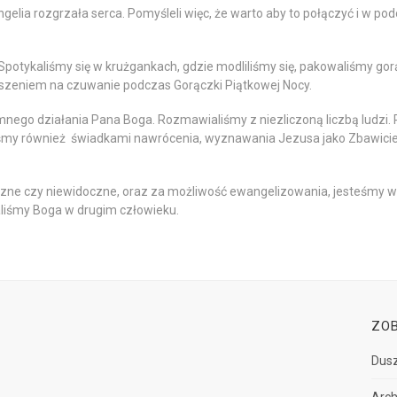
lia rozgrzała serca. Pomyśleli więc, że warto aby to połączyć i w podob
Spotykaliśmy się w krużgankach, gdzie modliliśmy się, pakowaliśmy gorą
oszeniem na czuwanie podczas Gorączki Piątkowej Nocy.
go działania Pana Boga. Rozmawialiśmy z niezliczoną liczbą ludzi. P
śmy również świadkami nawrócenia, wyznawania Jezusa jako Zbawiciel
czne czy niewidoczne, oraz za możliwość ewangelizowania, jesteśmy wd
liśmy Boga w drugim człowieku.
ZO
Dusz