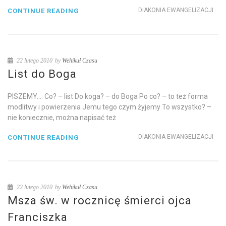
DIAKONIA EWANGELIZACJI
CONTINUE READING
22 lutego 2010
by
Wehikuł Czasu
List do Boga
PISZEMY…. Co? – list Do koga? – do Boga Po co? – to też forma
modlitwy i powierzenia Jemu tego czym żyjemy To wszystko? –
nie koniecznie, można napisać też
DIAKONIA EWANGELIZACJI
CONTINUE READING
22 lutego 2010
by
Wehikuł Czasu
Msza św. w rocznicę śmierci ojca
Franciszka