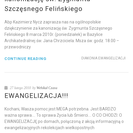
Szczęsnego Felińskiego
Abp Kazimierz Nycz zaprasza nas na ogólnopolskie
dziękczynienie za kanonizację św. Zygmunta Szczęsnego
Felińskiego 8 marca 2010r. (poniedziałek) w Bazylice
Archikatedralnej św. Jana Chrzciciela. Msza św. godz. 18.00 –
przewodniczy
DIAKONIA EWANGELIZACJI
CONTINUE READING
27 lutego 2010
by
Wehikuł Czasu
EWANGELIZACJA!!!
Kochani, Wasza pomoc jest MEGA potrzebna. Jest BARDZO
ważna sprawa…. To sprawa Życia lub Śmierci…. O CO CHODZI: O
EWANGELIZACJĘ po domach, połączoną z akcją informacyjną o
ewangelizacyjnych rekolekcjach wielkopostnych