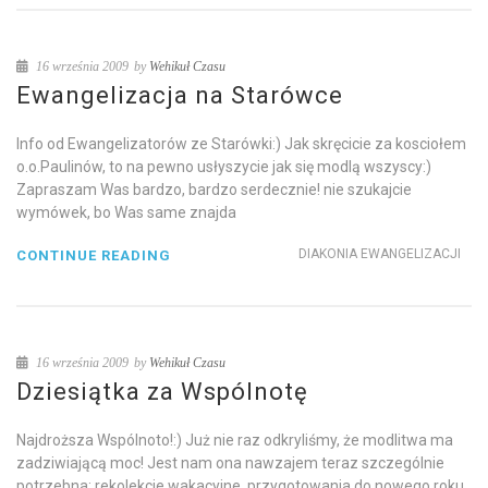
16 września 2009
by
Wehikuł Czasu
Ewangelizacja na Starówce
Info od Ewangelizatorów ze Starówki:) Jak skręcicie za kosciołem
o.o.Paulinów, to na pewno usłyszycie jak się modlą wszyscy:)
Zapraszam Was bardzo, bardzo serdecznie! nie szukajcie
wymówek, bo Was same znajda
DIAKONIA EWANGELIZACJI
CONTINUE READING
16 września 2009
by
Wehikuł Czasu
Dziesiątka za Wspólnotę
Najdroższa Wspólnoto!:) Już nie raz odkryliśmy, że modlitwa ma
zadziwiającą moc! Jest nam ona nawzajem teraz szczególnie
potrzebna: rekolekcje wakacyjne, przygotowania do nowego roku