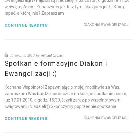
Ewangelizacji w najbliższą niedzielę, 7.02.2010r., o godzinie 11:00
w świętej Annie. Zobaczymy jak to z tymi okazjami jest… Którą
łapać, a której nie? Zapraszam
DIAKONIA EWANGELIZACJI
CONTINUE READING
17 stycznia 2010
by
Wehikuł Czasu
Spotkanie formacyjne Diakonii
Ewangelizacji :)
Kochana Wspólnoto! Zapewniając o mojej modlitwie za Was,
zapraszam Was bardzo serdecznie na kolejne spotkanie nasze,
już 17.01.2010, o godz. 15:30. (czyli zaraz po wspólnotowym
świętowaniu Niedzieli:)) Skończymy poprzednie spotkanie
DIAKONIA EWANGELIZACJI
CONTINUE READING