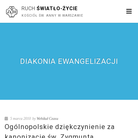
RUCH
ŚWIATŁO-ŻYCIE
KOŚCIÓŁ ŚW. ANNY W WARSZAWIE
DIAKONIA EWANGELIZACJI
5 marca 2010
by
Wehikuł Czasu
Ogólnopolskie dziękczynienie za
kanonizację św. Zygmunta