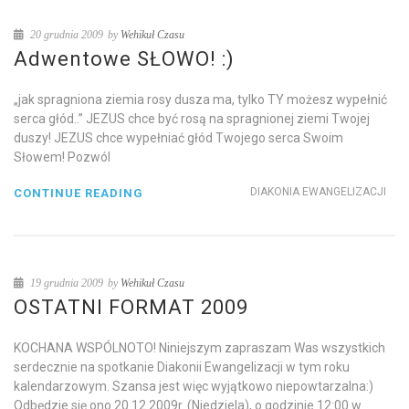
20 grudnia 2009
by
Wehikuł Czasu
Adwentowe SŁOWO! :)
„jak spragniona ziemia rosy dusza ma, tylko TY możesz wypełnić
serca głód..” JEZUS chce być rosą na spragnionej ziemi Twojej
duszy! JEZUS chce wypełniać głód Twojego serca Swoim
Słowem! Pozwól
DIAKONIA EWANGELIZACJI
CONTINUE READING
19 grudnia 2009
by
Wehikuł Czasu
OSTATNI FORMAT 2009
KOCHANA WSPÓLNOTO! Niniejszym zapraszam Was wszystkich
serdecznie na spotkanie Diakonii Ewangelizacji w tym roku
kalendarzowym. Szansa jest więc wyjątkowo niepowtarzalna:)
Odbędzie się ono 20.12.2009r. (Niedziela), o godzinie 12:00 w