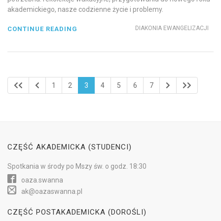
akademickiego, nasze codzienne życie i problemy.
DIAKONIA EWANGELIZACJI
CONTINUE READING
1
2
3
4
5
6
7
CZĘŚĆ AKADEMICKA (STUDENCI)
Spotkania w
środy
po Mszy św.
o godz. 18:30
oaza.swanna
ak@oazaswanna.pl
CZĘŚĆ POSTAKADEMICKA (DOROŚLI)